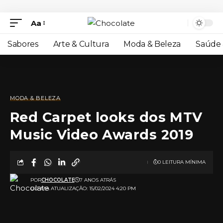
Aa
Sabores
Arte & Cultura
Moda & Beleza
Saúde 
MODA & BELEZA
Red Carpet looks dos MTV
Music Video Awards 2019
0 LEITURA MÍNIMA
POR
CHOCOLATE
7 ANOS ATRÁS
ULTIMA ATUALIZAÇÃO: 15/02/2024 4:20 PM