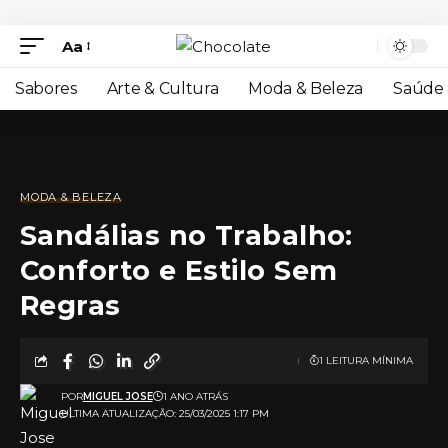
Aa
Sabores
Arte & Cultura
Moda & Beleza
Saúde 
MODA & BELEZA
Sandálias no Trabalho:
Conforto e Estilo Sem
Regras
1 LEITURA MÍNIMA
POR
MIGUEL JOSE
1 ANO ATRÁS
ULTIMA ATUALIZAÇÃO: 25/03/2025 1:17 PM