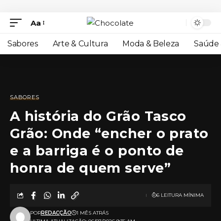
Aa
Sabores
Arte & Cultura
Moda & Beleza
Saúde 
SABORES
A história do Grão Tasco
Grão: Onde “encher o prato
e a barriga é o ponto de
honra de quem serve”
6 LEITURA MÍNIMA
POR
REDACÇÃO
1 MÊS ATRÁS