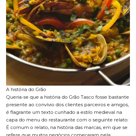
A história do Grão
Queria-se que a história do Grão Tasco fosse bastante
presente ao convívio dos clientes parceiros e amigos,
é flagrante um texto cunhado a estilo medieval na
capa do menu do restaurante com o seguinte relato:
É comum o relato, na história das marcas, em que se
refere que muitos negócios começaram pela