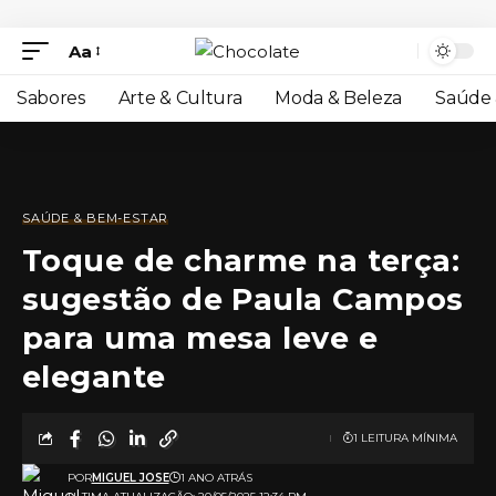
Aa
Sabores
Arte & Cultura
Moda & Beleza
Saúde 
SAÚDE & BEM-ESTAR
Toque de charme na terça:
sugestão de Paula Campos
para uma mesa leve e
elegante
1 LEITURA MÍNIMA
POR
MIGUEL JOSE
1 ANO ATRÁS