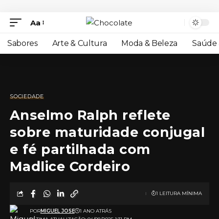
Aa
Sabores
Arte & Cultura
Moda & Beleza
Saúde 
SOCIEDADE
Anselmo Ralph reflete
sobre maturidade conjugal
e fé partilhada com
Madlice Cordeiro
1 LEITURA MÍNIMA
POR
MIGUEL JOSE
1 ANO ATRÁS