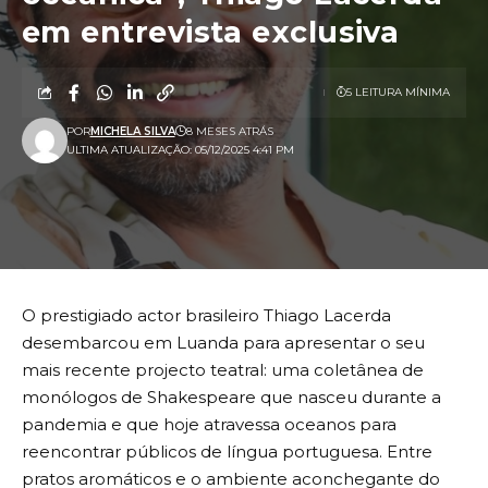
em entrevista exclusiva
5 LEITURA MÍNIMA
POR
MICHELA SILVA
8 MESES ATRÁS
ULTIMA ATUALIZAÇÃO: 05/12/2025 4:41 PM
O prestigiado actor brasileiro Thiago Lacerda
desembarcou em Luanda para apresentar o seu
mais recente projecto teatral: uma coletânea de
monólogos de Shakespeare que nasceu durante a
pandemia e que hoje atravessa oceanos para
reencontrar públicos de língua portuguesa. Entre
pratos aromáticos e o ambiente aconchegante do