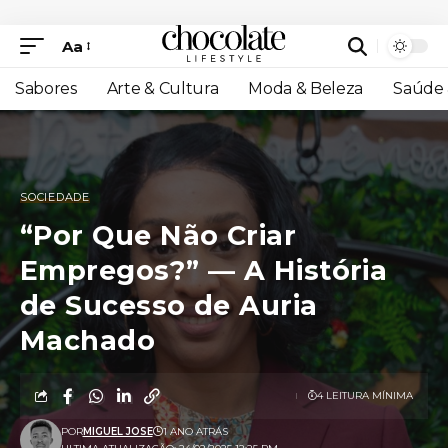
Aa
Sabores
Arte & Cultura
Moda & Beleza
Saúde 
SOCIEDADE
“Por Que Não Criar
Empregos?” — A História
de Sucesso de Auria
Machado
4 LEITURA MÍNIMA
POR
MIGUEL JOSE
1 ANO ATRÁS