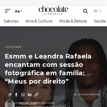
Aa
Sabores
Arte & Cultura
Moda & Beleza
Saúde 
SOCIEDADE
Esmm e Leandra Rafaela
encantam com sessão
fotográfica em família:
“Meus por direito”
1 LEITURA MÍNIMA
POR
MIGUEL JOSE
1 ANO ATRÁS