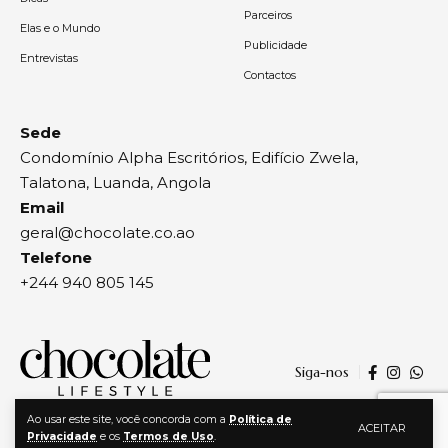
Parceiros
Elas e o Mundo
Publicidade
Entrevistas
Contactos
Sede
Condomínio Alpha Escritórios, Edifício Zwela,
Talatona, Luanda, Angola
Email
geral@chocolate.co.ao
Telefone
+244 940 805 145
Siga-nos
Ao usar este site, você concorda com a
Política de
ACEITAR
Privacidade
e os
Termos de Uso
.
© 2024, Chocolate | Todos os direitos reservados | By
Agência Zwela