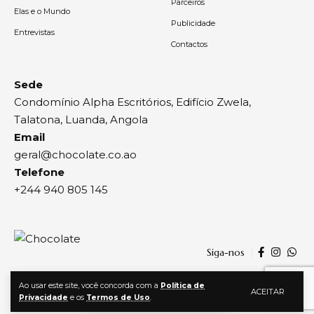
Parceiros
Elas e o Mundo
Publicidade
Entrevistas
Contactos
Sede
Condomínio Alpha Escritórios, Edifício Zwela,
Talatona, Luanda, Angola
Email
geral@chocolate.co.ao
Telefone
+244 940 805 145
Siga-nos
Ao usar este site, você concorda com a
Política de
ACEITAR
Privacidade
e os
Termos de Uso
.
© 2024, Chocolate | Todos os direitos reservados | By
Agência Zwela