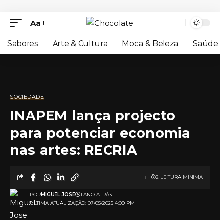
Aa
Sabores
Arte & Cultura
Moda & Beleza
Saúde 
SOCIEDADE
INAPEM lança projecto
para potenciar economia
nas artes: RECRIA
2 LEITURA MÍNIMA
POR
MIGUEL JOSE
1 ANO ATRÁS
ULTIMA ATUALIZAÇÃO: 07/05/2025 4:09 PM