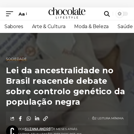
Aa
Sabores
Arte & Cultura
Moda & Beleza
Saúde 
SOCIEDADE
Lei da ancestralidade no
Brasil reacende debate
sobre controlo genético da
população negra
2 LEITURA MÍNIMA
POR
SUZANA ANDRÉ
3 MESES ATRÁS