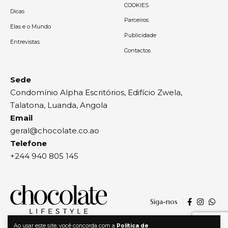
COOKIES
Dicas
Parceiros
Elas e o Mundo
Publicidade
Entrevistas
Contactos
Sede
Condomínio Alpha Escritórios, Edifício Zwela,
Talatona, Luanda, Angola
Email
geral@chocolate.co.ao
Telefone
+244 940 805 145
Siga-nos
Ao usar este site, você concorda com a
Política de