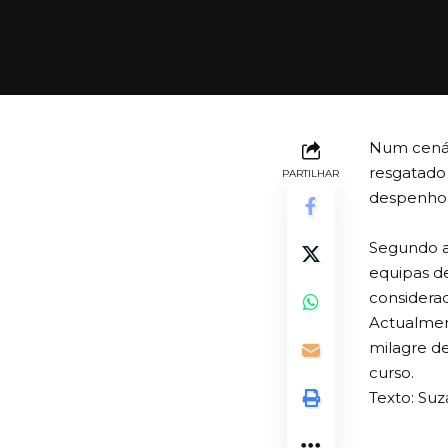
Num cenár
resgatado 
PARTILHAR
despenhou
Segundo a
equipas de
considerad
Actualment
milagre d
curso.
Texto: Su