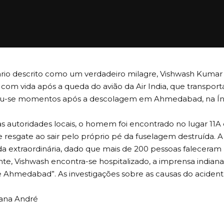
io descrito como um verdadeiro milagre, Vishwash Kumar
com vida após a queda do avião da Air India, que transpor
-se momentos após a descolagem em Ahmedabad, na Índ
s autoridades locais, o homem foi encontrado no lugar 11A
 resgate ao sair pelo próprio pé da fuselagem destruída. A
a extraordinária, dado que mais de 200 pessoas faleceram 
e, Vishwash encontra-se hospitalizado, a imprensa indiana
e Ahmedabad”. As investigações sobre as causas do acide
zana André