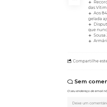
Record
das Víti
Aos 84
gelada aj
Disput
que nunc
Sousa 
Armári
Compartilhe este
Sem comen
O seu endereço de email nã