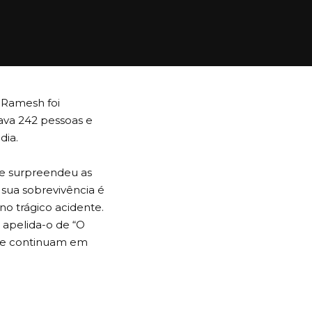
 Ramesh foi
tava 242 pessoas e
ia.
 e surpreendeu as
 sua sobrevivência é
no trágico acidente.
 apelida-o de “O
nte continuam em