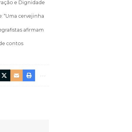
ração e Dignidade
e: “Uma cervejinha
egrafistas afirmam
de contos