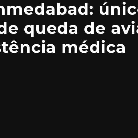
hmedabad: únic
de queda de avi
stência médica