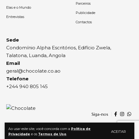
Parceiros
Elas e o Mundo
Publicidade
Entrevistas
Contactos
Sede
Condomínio Alpha Escritórios, Edifício Zwela,
Talatona, Luanda, Angola
Email
geral@chocolate.co.ao
Telefone
+244 940 805 145
Siga-nos
Ao usar este site, você concorda com a
Política de
ACEITAR
Privacidade
e os
Termos de Uso
.
© 2024, Chocolate | Todos os direitos reservados | By
Agência Zwela