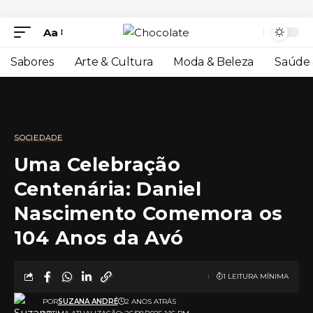
Aa
Sabores
Arte & Cultura
Moda & Beleza
Saúde 
SOCIEDADE
Uma Celebração
Centenária: Daniel
Nascimento Comemora os
104 Anos da Avó
1 LEITURA MÍNIMA
POR
SUZANA ANDRÉ
2 ANOS ATRÁS