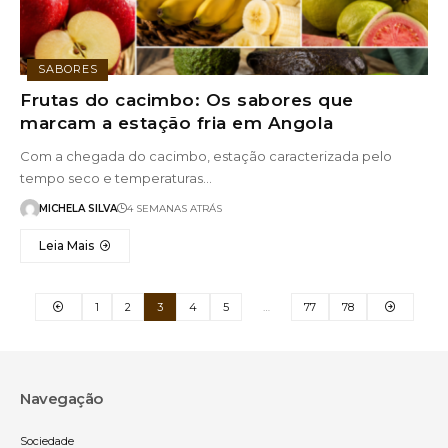
SABORES
Frutas do cacimbo: Os sabores que
marcam a estação fria em Angola
Com a chegada do cacimbo, estação caracterizada pelo
tempo seco e temperaturas…
MICHELA SILVA
4 SEMANAS ATRÁS
Leia Mais
1
2
3
4
5
…
77
78
Navegação
Sociedade