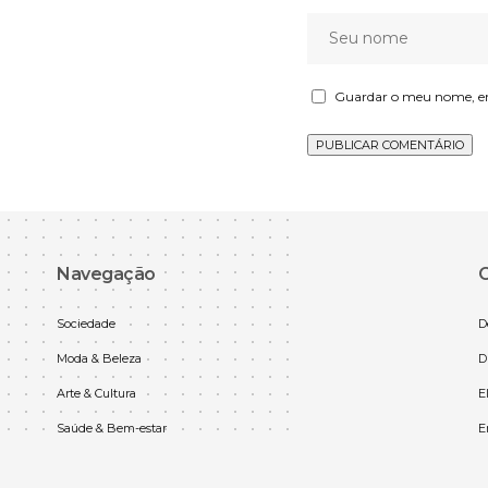
Guardar o meu nome, ema
Navegação
C
Sociedade
D
Moda & Beleza
D
Arte & Cultura
E
Saúde & Bem-estar
E