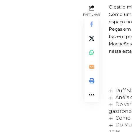
O estilo m
Como um
PARTILHAR
espaço n
Peças em v
trazem pra
Macacões e
nesta est
Puff S
Anéis 
Do ver
gastron
Como 
Do Mus
2026