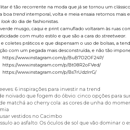
ilitar é tão recorrente na moda que já se tornou um clássic
a boa
trend
intemporal, volta e meia ensaia retornos mais 
o
look
do dia de fashionistas.
erde musgo, caqui e print camuflado voltaram às ruas com 
ticidade com muito estilo e que são a cara do
streetwear
.
 coletes práticos e que dispensam o uso de bolsas, a tendê
ação com um pegada mais desconstruída, e não tão impon
https://www.instagram.com/p/BuB7O2OF24P/
https://www.instagram.com/p/Bt08R2oFVed/
https://www.instagram.com/p/Bs7rUdzlrrG/
leeves: 6 inspirações para investir na trend
de noivado que fogem do óbvio: cinco opções para s
de matchá ao cherry cola: as cores de unha do mome
omia
usar vestidos no Cacimbo
sulo ao asfalto: Os óculos de sol que vão dominar o 