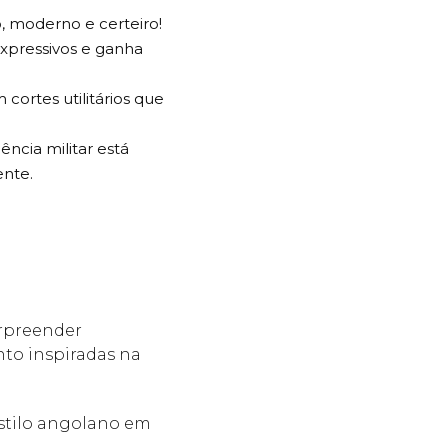
o, moderno e certeiro!
expressivos e ganha
cortes utilitários que
ncia militar está
ente.
urpreender
nto inspiradas na
estilo angolano em