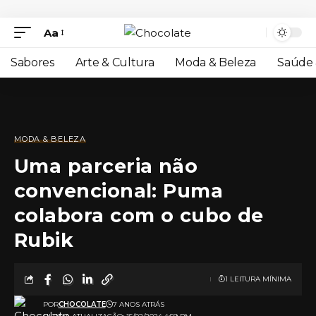
Aa
Sabores
Arte & Cultura
Moda & Beleza
Saúde 
MODA & BELEZA
Uma parceria não
convencional: Puma
colabora com o cubo de
Rubik
1 LEITURA MÍNIMA
POR
CHOCOLATE
7 ANOS ATRÁS