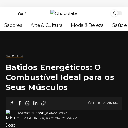
Aa
Sabores
Arte & Cultura
Moda & Beleza
Saúde 
SABORES
Batidos Energéticos: O
Combustível Ideal para os
Seus Músculos
2 LEITURA MÍNIMA
POR
MIGUEL JOSE
2 ANOS ATRÁS
ULTIMA ATUALIZAÇÃO: 03/01/2025 3:54 PM