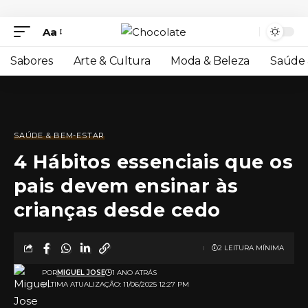
Aa
Sabores
Arte & Cultura
Moda & Beleza
Saúde 
SAÚDE & BEM-ESTAR
4 Hábitos essenciais que os
pais devem ensinar às
crianças desde cedo
2 LEITURA MÍNIMA
POR
MIGUEL JOSE
1 ANO ATRÁS
ULTIMA ATUALIZAÇÃO: 11/06/2025 12:27 PM