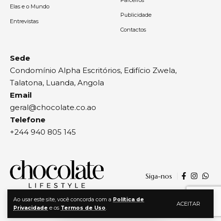
Elas e o Mundo
Publicidade
Entrevistas
Contactos
Sede
Condomínio Alpha Escritórios, Edifício Zwela,
Talatona, Luanda, Angola
Email
geral@chocolate.co.ao
Telefone
+244 940 805 145
Siga-nos
Ao usar este site, você concorda com a
Política de
ACEITAR
Privacidade
e os
Termos de Uso
.
© 2024, Chocolate | Todos os direitos reservados | By
Agência Zwela