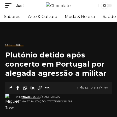
Aa
Sabores
Arte & Cultura
Moda & Beleza
Saúde 
SOCIEDADE
Plutónio detido após
concerto em Portugal por
alegada agressão a militar
2 LEITURA MÍNIMA
POR
MIGUEL JOSE
1 ANO ATRÁS
ULTIMA ATUALIZAÇÃO: 07/07/2025 2:26 PM