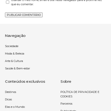
Guardar o meu nome, email e site neste navegador para a próxima vez
que eu comentar.
Navegação
Sociedade
Moda & Beleza
Arte & Cultura
Saúde & Bem-estar
Conteúdos exclusivos
Sobre
Destinos
POLÍTICA DE PRIVACIDADE E
COOKIES
Dicas
Parceiros
Elas e o Mundo
Publicidade